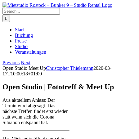
Skip
to
Search
content
for:
Start
Buchung
Preise
Studio
Veranstaltungen
Previous
Next
Open Studio Meet Up
Christopher Thielemann
2020-03-
17T10:00:18+01:00
Open Studio | Fototreff & Meet Up
Aus aktuellem Anlass: Der
Termin wird abgesagt. Das
nächste Treffen findet erst wieder
statt wenn sich die Corona
Situation entspannt hat.
Das Mietstudio öffnet einmal im